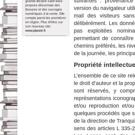
suivantes : provenance 
grande librairie saint-loise
propose désormais des
version du navigateur uti
liseuses et des ouvrages
numériques à la vente. Elle
mail des visiteurs sa
compte parmi les premières
en région. Plus d'infos sur
délibérément. Les donnée
son nouveau site :
pas exploitées nominat
www.planetr.fr
.
permettant de connaître 
chemins préférés, les niv
de la journée, les princip
Propriété intellectu
L’ensemble de ce site relè
le droit d’auteur et la pro
sont réservés, y compr
représentations iconogra
et/ou reproduction et/ou
quelques procédés que se 
de la direction de Tranqui
sens des articles L 335-2 