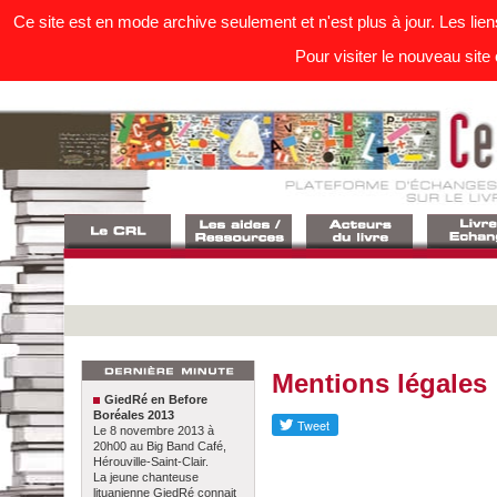
Ce site est en mode archive seulement et n'est plus à jour. Les lie
Pour visiter le nouveau site 
Mentions légales
GiedRé en Before
Boréales 2013
Le 8 novembre 2013 à
20h00 au Big Band Café,
Hérouville-Saint-Clair.
La jeune chanteuse
lituanienne GiedRé connait