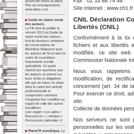
Fax : 02 33 88 74 46
auront été mises en place.
Plus de renseignements :
Site Internet : www.ch1.fr
www.afdas.com
CNIL Déclaration Co
Guide du statut social
des auteurs.
Libertés (CNIL)
La Fill vient de publier la
version 2013 du Guide du
statut social des auteurs ,
Conformément à la loi d
fruit de plusieurs centaines
fichiers et aux libertés
de conversations de
Bénédicte Malaurent avec
modifiée, ce site web 
les auteurs de l'écrit dans le
cadre de sa pratique
Commission Nationale Inf
d'assistante sociale
spécialisée. Ce guide
répond aux questions que
Nous vous rappelons 
les auteurs se posent sur
modification, de rectif
leurs droits et obligations
afin que de mieux se situer
concernent (art. 34 de la
dans le cadre leur activité
professionnelle et
Pour exercer ce droit, a
comprendre comment
s'organise leur condition au
site.
regard de celle des autres
Collecte de données pers
travailleurs
(voir onglet « Les aides /
Ressources », rubrique «
Nos serveurs ne sont p
Ressources nationales »)
personnelles sur les vis
Planet'R numérique.
La