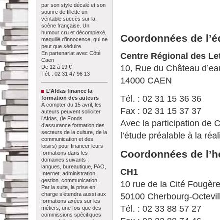
par son style décalé et son
sourire de fillette un
véritable succès sur la
scène française. Un
humour cru et décomplexé,
Coordonnées de l’éd
maquillé d’innocence, qui ne
peut que séduire.
En partenariat avec Côté
Centre Régional des Le
Caen
10, Rue du Château d’ea
De 12 à 19 €
Tél. : 02 31 47 96 13
14000 CAEN
L’Afdas finance la
Tél. : 02 31 15 36 36
formation des auteurs
À compter du 15 avril, les
Fax : 02 31 15 37 37
auteurs peuvent solliciter
l’Afdas, (le Fonds
Avec la participation de 
d’assurance formation des
secteurs de la culture, de la
l’étude préalable à la réal
communication et des
loisirs) pour financer leurs
Coordonnées de l’h
formations dans les
domaines suivants :
langues, bureautique, PAO,
CH1
Internet, administration,
gestion, communication...
10 rue de la Cité Fougèr
Par la suite, la prise en
charge s’étendra aussi aux
50100 Cherbourg-Octevil
formations axées sur les
Tél. : 02 33 88 57 27
métiers, une fois que des
commissions spécifiques