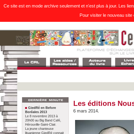
Ce site est en mode archive seulement et n'est plus à jour. Les lie
Pour visiter le nouveau site 
Les éditions Nous 
GiedRé en Before
6 mars 2014.
Boréales 2013
Le 8 novembre 2013 à
20h00 au Big Band Café,
Hérouville-Saint-Clair.
La jeune chanteuse
lituanienne GiedRé connait