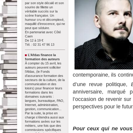
par son style décalé et son
sourire de fillette un
véritable succès sur la
scène française. Un
humour cru et décomplexé,
maquillé d’innocence, qui ne
peut que séduire.
En partenariat avec Côté
Caen
De 12 à 19 €
Tél. : 02 31 47 96 13
L’Afdas finance la
formation des auteurs
À compter du 15 avril, les
auteurs peuvent solliciter
l’Afdas, (le Fonds
contemporaine, ils conti
d’assurance formation des
secteurs de la culture, de la
d’une revue politique,
communication et des
loisirs) pour financer leurs
anniversaire, marqué 
formations dans les
domaines suivants :
l’occasion de revenir sur
langues, bureautique, PAO,
Internet, administration,
perspectives pour le futur
gestion, communication...
Par la suite, la prise en
charge s’étendra aussi aux
formations axées sur les
métiers, une fois que des
Pour ceux qui ne vous
commissions spécifiques