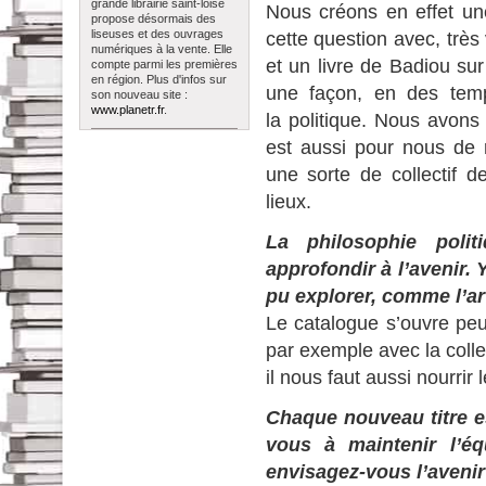
grande librairie saint-loise
Nous créons en effet un
propose désormais des
liseuses et des ouvrages
cette question avec, très v
numériques à la vente. Elle
et un livre de Badiou su
compte parmi les premières
en région. Plus d'infos sur
une façon, en des temp
son nouveau site :
www.planetr.fr
.
la politique. Nous avons
est aussi pour nous de r
une sorte de collectif d
lieux.
La philosophie pol
approfondir à l’avenir. 
pu explorer, comme l’ar
Le catalogue s’ouvre pe
par exemple avec la coll
il nous faut aussi nourrir 
Chaque nouveau titre 
vous à maintenir l’éq
envisagez-vous l’avenir