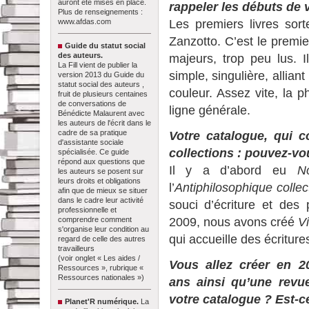
auront été mises en place.
rappeler les débuts de 
Plus de renseignements :
Les premiers livres sor
www.afdas.com
Zanzotto. C’est le premie
Guide du statut social
des auteurs.
majeurs, trop peu lus. 
La Fill vient de publier la
simple, singulière, allian
version 2013 du Guide du
statut social des auteurs ,
couleur. Assez vite, la 
fruit de plusieurs centaines
de conversations de
ligne générale.
Bénédicte Malaurent avec
les auteurs de l'écrit dans le
cadre de sa pratique
Votre catalogue, qui c
d'assistante sociale
collections : pouvez-vo
spécialisée. Ce guide
répond aux questions que
Il y a d’abord eu
N
les auteurs se posent sur
leurs droits et obligations
l’
Antiphilosophique collec
afin que de mieux se situer
dans le cadre leur activité
souci d’écriture et des
professionnelle et
2009, nous avons créé
V
comprendre comment
s'organise leur condition au
qui accueille des écritur
regard de celle des autres
travailleurs
(voir onglet « Les aides /
Vous allez créer en 2
Ressources », rubrique «
Ressources nationales »)
ans ainsi qu’une revue
votre catalogue ? Est-ce
Planet'R numérique.
La